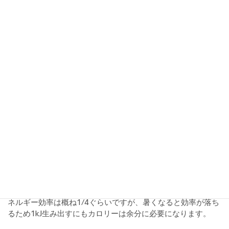
レース最初の
3
時間と勝負どころに至るまでの海岸線はフラッ
トなことを考えると
54tss/h
あたりに落ち着くのは妥当なとこ
ろだと思います。
エネルギー量
1W
で
1
秒運動すると
1J
になります。
500W
で
2
秒ペダリング
すると
500W x 2s = 1kJ
になります。
クラドックがこの日生み出したエネルギーは
5208kJ
1kJ
のエネルギーを生み出すには概ね
1kcalのカロリーが
必要
です。ですからこの日クラドックは
5
,
000kcal程度
を消費して
いることになります。
ですがカロリー消費は気温に大きく左右されます。人間のエ
ネルギー効率は概ね
1/4
ぐらいですが、暑くなると効率が落ち
るため1kJ生み出すにもカロリーは余分に必要になります。