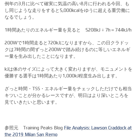
例年の
3
月に比べて確実に気温の高い
8
月に行われる今回、も
し同じような走りをすると
5
,
000kcal
をゆうに超える重労働に
なるでしょう。
1時間あたりのエネルギー量を見ると 5208kJ ÷ 7h＝744kJ/h
200Wで1時間走ると720kJになりますから、この日クラドッ
クは7時間の間ずっと200Wで踏み続けるのに等しいエネルギ
ー量を生み出したことになります。
kJは体のサイズによって大きく変わりますが、モニュメントを
優勝する選手は1時間あたり1,000kJ程度生み出します。
ざっと時間・
TSS
・エネルギー量をチェックしただけでも相当
キツいことが分かるレースですが、明日はより深いところを
見ていきたいと思います。
参照元 Training Peaks Blog
File Analysis: Lawson Craddock at
the 2019 Milan San Remo