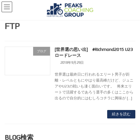
コ
ナ
ン
ビ
テ
ゲ
FTP
ン
ー
ツ
シ
へ
ョ
ス
ン
[世界選の思い出] #Richmond2015 U23
ブログ
キ
に
ロードレース
ッ
移
2018年9月29日
プ
動
世界選は最終日に行われるエリート男子が距
離・レベルともにやはり最高峰だけど、ジュニ
アやU23の戦いも凄く面白いです。 将来エリ
ートで活躍するであろう選手の多くはここから
出るので自分的にはむしろコチラに興味が […]
続きを読む
BLOG検索