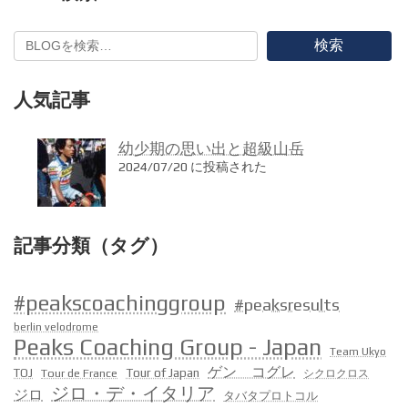
検索
人気記事
幼少期の思い出と超級山岳
2024/07/20 に投稿された
記事分類（タグ）
#peakscoachinggroup
#peaksresults
berlin velodrome
Peaks Coaching Group - Japan
Team Ukyo
ゲン コグレ
Tour of Japan
TOJ
Tour de France
シクロクロス
ジロ・デ・イタリア
ジロ
タバタプロトコル