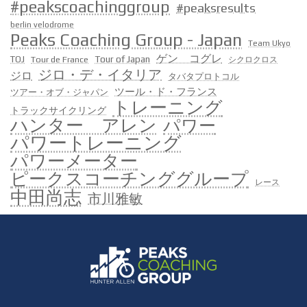
#peakscoachinggroup
#peaksresults
berlin velodrome
Peaks Coaching Group - Japan
Team Ukyo
ゲン コグレ
Tour of Japan
TOJ
Tour de France
シクロクロス
ジロ・デ・イタリア
ジロ
タバタプロトコル
ツール・ド・フランス
ツアー・オブ・ジャパン
トレーニング
トラックサイクリング
ハンター アレン
パワー
パワートレーニング
パワーメーター
ピークスコーチンググループ
レース
中田尚志
市川雅敏