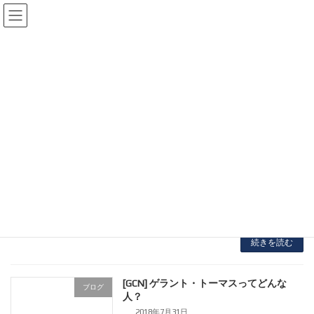
コ
ナ
ン
ビ
テ
ゲ
Tour de France
ン
ー
ツ
シ
へ
ョ
ス
ン
リチャード・カラパスのツール・ド・フ
ブログ
キ
に
ランス ステージ優勝のデータ
ッ
移
2024年7月18日
プ
動
東京五輪チャンピオン、リチャード・カラパス
のヘッドユニット動画から彼のパワーを見てみ
ましょう。 ツール・ド・フランス 第17ステー
ジ 優勝 The numbers it takes to […]
続きを読む
[GCN] ゲラント・トーマスってどんな
ブログ
人？
2018年7月31日