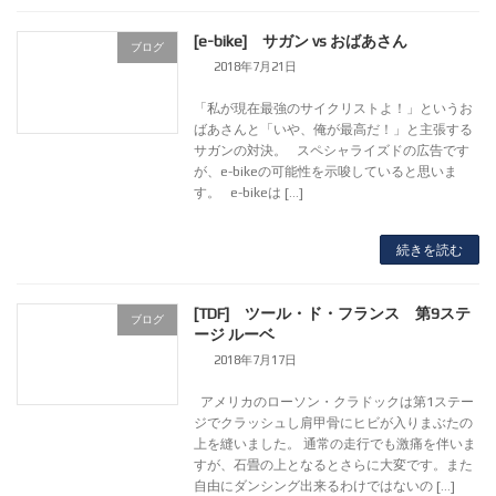
[e-bike] サガン vs おばあさん
ブログ
2018年7月21日
「私が現在最強のサイクリストよ！」というお
ばあさんと「いや、俺が最高だ！」と主張する
サガンの対決。 スペシャライズドの広告です
が、e-bikeの可能性を示唆していると思いま
す。 e-bikeは […]
続きを読む
[TDF] ツール・ド・フランス 第9ステ
ブログ
ージ ルーベ
2018年7月17日
アメリカのローソン・クラドックは第1ステー
ジでクラッシュし肩甲骨にヒビが入りまぶたの
上を縫いました。 通常の走行でも激痛を伴いま
すが、石畳の上となるとさらに大変です。また
自由にダンシング出来るわけではないの […]