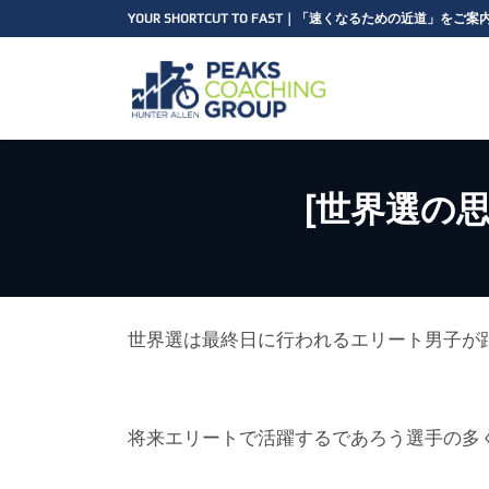
コ
ナ
YOUR SHORTCUT TO FAST｜「速くなるための近道」をご
ン
ビ
テ
ゲ
ン
ー
ツ
シ
へ
ョ
ス
ン
キ
に
[世界選の思い
ッ
移
プ
動
世界選は最終日に行われるエリート男子が
将来エリートで活躍するであろう選手の多