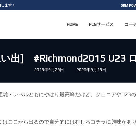
案内します！
SRM PO
HOME
PCGサービス
コー
出] #Richmond2015 U2
最
2018年9月29日
2020年9月16日
終
更
新
日
時
距離・レベルともにやはり最高峰だけど、ジュニアやU23
:
くはここから出るので自分的にはむしろコチラに興味があ