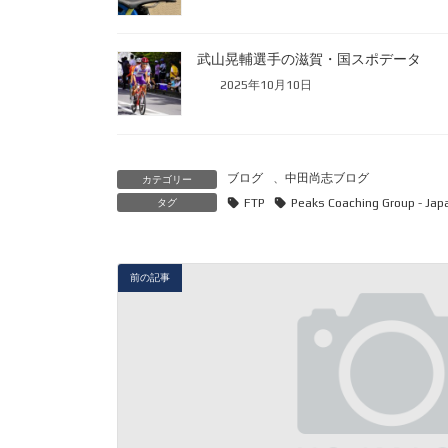
武山晃輔選手の滋賀・国スポデータ
2025年10月10日
ブログ
、
中田尚志ブログ
カテゴリー
FTP
Peaks Coaching Group - Jap
タグ
前の記事