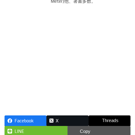
Meter)他、著書多数。
Threads
Facebook
X
LINE
Copy