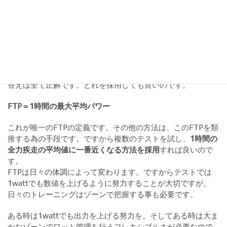
(8)どれを採用すればよいの？
前回ご紹介したハンター・アレンのFTPテストと上記6つのテ
ストの結果は、近いものの完全には一致しません。また20分
テストで3%を除くか5%を除くのかも悩ましい所です。
あるFTPテストの結果は300wであり、あるテストの結果は
290ｗかもしれません。では一体どれが正解で、どの数値を採
用すれば良いのでしょうか？
答えは全て正解です。どれを採用しても良いのです。
FTP＝
1時間の最大平均パワー
これが唯一のFTPの定義です。その他の方法は、このFTPを類
推する為の手段です。ですから複数のテストを試し、
1時間の
全力疾走の平均値に一番近くなる方法を採用
すれば良いので
す。
FTPは日々の体調によって変わります。ですからテストでは
1wattでも数値を上げるように努力することが大切ですが、
日々のトレーニングはゾーンで把握する事も必要です。
ある時は1wattでも出力を上げる努力を。そしてある時は大ま
かなゾーンでワット管理を行うフレキシブルさが必要なので