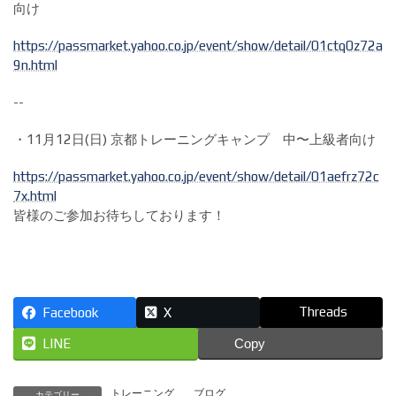
向け
https://passmarket.yahoo.co.jp/event/show/detail/01ctq0z72a
9n.html
--
・11月12日(日) 京都トレーニングキャンプ 中〜上級者向け
https://passmarket.yahoo.co.jp/event/show/detail/01aefrz72c
7x.html
皆様のご参加お待ちしております！
Threads
Facebook
X
LINE
Copy
トレーニング
、
ブログ
カテゴリー