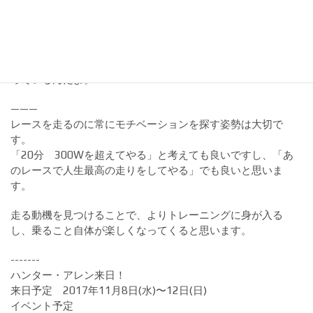
「今でもドーピングは行われている。それは事実だ。でも随
分と変わったと思う。僕は年齢を重ねたけど今は ”クリーンな
体でどこまで行けるんだろう？どれだけ速く慣れるんだろ
う？ もしあの時全員がクリーンだったらどこまで行けたん
だろう？” 」って考えながら走ることがモチベーションにな
っているんだよ。
———
レースを走るのに常にモチベーションを探す姿勢は大切で
す。
「20分 300Wを超えてやる」と考えても良いですし、「あ
のレースで人生最高の走りをしてやる」でも良いと思いま
す。
走る動機を見つけることで、よりトレーニングに身が入る
し、乗ること自体が楽しくなってくると思います。
-------
ハンター・アレン来日！
来日予定 2017年11月8日(水)〜12日(日)
イベント予定