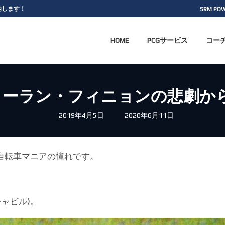
案内します！
SRM PO
HOME
PCGサービス
コー
 ローラン・フィニョンの悲劇か
最
2019年4月5日
2020年6月11日
終
更
新
日
時
自転車マニアの憧れです。
:
シャビル)。