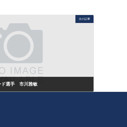
次の記事
ード選手 市川雅敏