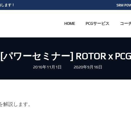
案内します！
SRM PO
HOME
PCGサービス
コー
[パワーセミナー] ROTOR x PC
最
2016年11月1日
2020年9月16日
終
更
新
日
時
:
ータを解説します。