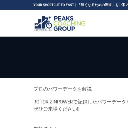
コ
ナ
YOUR SHORTCUT TO FAST｜「速くなるための近道」をご
ン
ビ
テ
ゲ
ン
ー
ツ
シ
へ
ョ
ス
ン
キ
に
ッ
移
プ
動
プロのパワーデータを解説
ROTOR 2INPOWERで記録したパワーデ
ぜひご来場ください!!