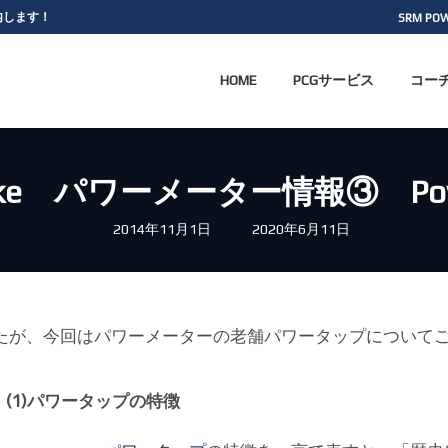
案内します！
SRM PO
HOME
PCGサービス
コー
rbike パワーメーター情報③ Pow
最
2014年11月1日
2020年6月11日
終
更
新
日
時
:
たが、今回はパワーメーターの老舗パワータップについて
(1)パワータップの特徴