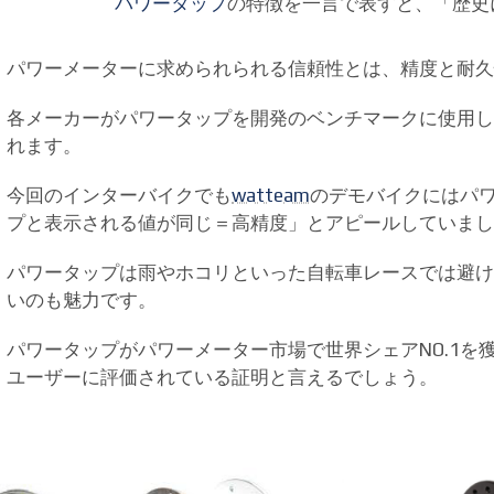
パワータップ
の特徴を一言で表すと、「歴史
パワーメーターに求められられる信頼性とは、精度と耐久
各メーカーがパワータップを開発のベンチマークに使用
れます。
今回のインターバイクでも
watteam
のデモバイクにはパ
プと表示される値が同じ＝高精度」とアピールしていまし
パワータップは雨やホコリといった自転車レースでは避
いのも魅力です。
パワータップがパワーメーター市場で世界シェアNO.1を
ユーザーに評価されている証明と言えるでしょう。