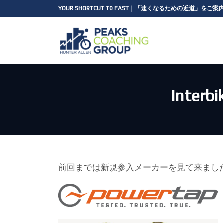
コ
ナ
YOUR SHORTCUT TO FAST｜「速くなるための近道」をご
ン
ビ
テ
ゲ
ン
ー
ツ
シ
へ
ョ
ス
ン
キ
に
Inte
ッ
移
プ
動
前回までは新規参入メーカーを見て来まし