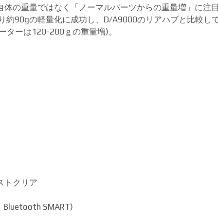
自体の重量ではなく「ノーマルパーツからの重量増」に注
約90gの軽量化に成功し、D/A9000のリアハブと比較し
ーは120-200ｇの重量増)。
ストクリア
、Bluetooth SMART)