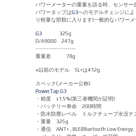
パワーメーターの重量を語る時、センサー
パワータップは
G3
へのモデルチェンジにより
り軽量な部類に入ります(一般的なパワーメータ
G3
325g
D/A9000 247g
-------------------
重量差 78g
※以前のモデル SL+は412g
スペック(メーカー公称)
PowerTap G3
・精度 ±1.5%(第三者機関が証明)
・バッテリー寿命 200時間
・防水防塵レベル トルクチューブ水没テ
・重量 325g
・通信 ANT+ , BLE(Bluetooth Low Energy