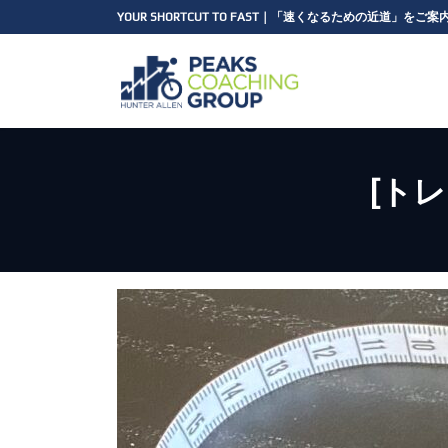
コ
ナ
YOUR SHORTCUT TO FAST｜「速くなるための近道」をご
ン
ビ
テ
ゲ
ン
ー
ツ
シ
へ
ョ
ス
ン
キ
に
[ト
ッ
移
プ
動