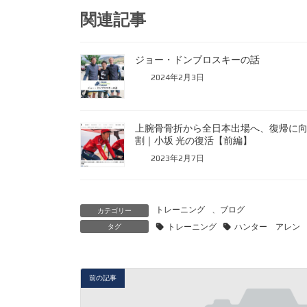
関連記事
ジョー・ドンブロスキーの話
2024年2月3日
上腕骨骨折から全日本出場へ、復帰に
割｜小坂 光の復活【前編】
2023年2月7日
トレーニング
、
ブログ
カテゴリー
トレーニング
ハンター アレン
タグ
前の記事