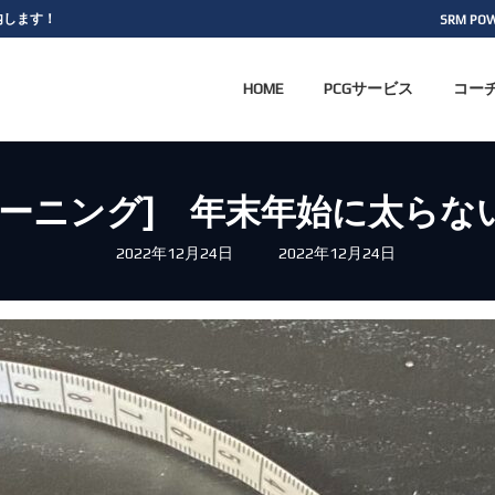
案内します！
SRM PO
HOME
PCGサービス
コー
レーニング] 年末年始に太らな
最
2022年12月24日
2022年12月24日
終
更
新
日
時
: