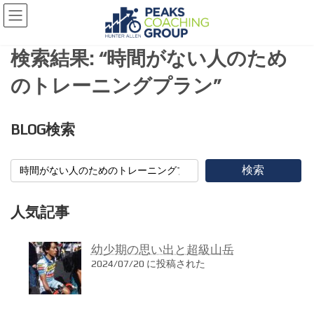
コ
ナ
ン
ビ
テ
ゲ
検索結果: “時間がない人のため
ン
ー
ツ
シ
のトレーニングプラン”
へ
ョ
ス
ン
キ
に
BLOG検索
ッ
移
プ
動
検索
人気記事
幼少期の思い出と超級山岳
2024/07/20 に投稿された