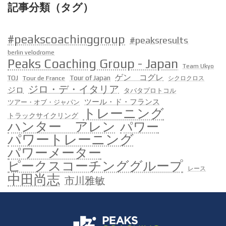
記事分類（タグ）
#peakscoachinggroup
#peaksresults
berlin velodrome
Peaks Coaching Group - Japan
Team Ukyo
ゲン コグレ
Tour of Japan
TOJ
Tour de France
シクロクロス
ジロ・デ・イタリア
ジロ
タバタプロトコル
ツール・ド・フランス
ツアー・オブ・ジャパン
トレーニング
トラックサイクリング
ハンター アレン
パワー
パワートレーニング
パワーメーター
ピークスコーチンググループ
レース
中田尚志
市川雅敏